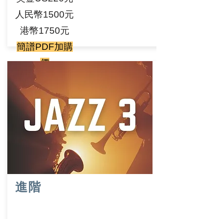
人民幣1500元
港幣1750元
簡譜PDF加購
價
NT500元 (美
金17元/
人民幣110元/
港幣130元）
直接報名
進階