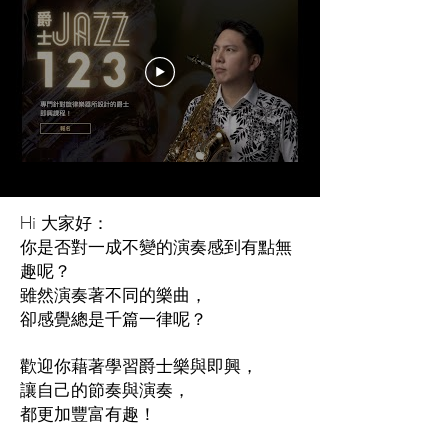
Hi 大家好：
你是否對一成不變的演奏感到有點無
趣呢？
雖然演奏著不同的樂曲，
卻感覺總是千篇一律呢？
歡迎你藉著學習爵士樂與即興，
讓自己的節奏與演奏，
都更加豐富有趣！