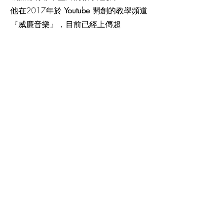
他在2017年於
Youtube
開創的教學頻道
『威廉音樂』，目前已經上傳超
過
60
部影片，
超過
100
萬以上的觀看次數，
是在演奏與教學兩方面都大受肯定的表
演者與老師。