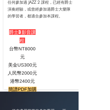
任何參加過
JAZZ 2
課程，已經有爵士
演奏經驗，或曾經參加過爵士大樂隊
的學習者，都適合參加本課程。
爵士3 影音課
程
台幣NT8000
元
美金US300元
人民幣2000元
港幣2400元
簡譜PDF加購
價
NT500元 (美