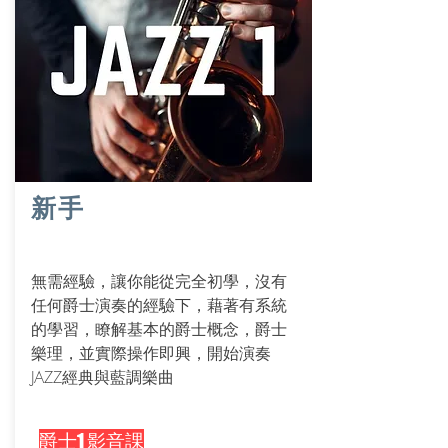
新手
無需經驗，讓你能從完全初學，沒有
任何爵士演奏的經驗下，藉著有系統
的學習，瞭解基本的爵士概念，爵士
樂理，並實際操作即興，開始演奏
JAZZ經典與藍調樂曲
爵士1 影音課