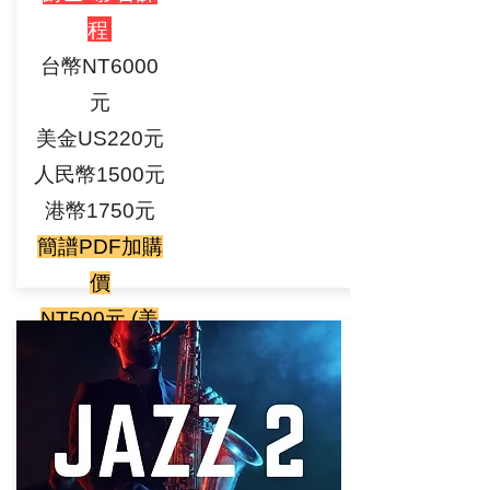
程
台幣NT6000
元
美金US220元
人民幣1500元
港幣1750元
簡譜PDF加購
價
NT500元 (美
金17元/
人民幣110元/
港幣130元）