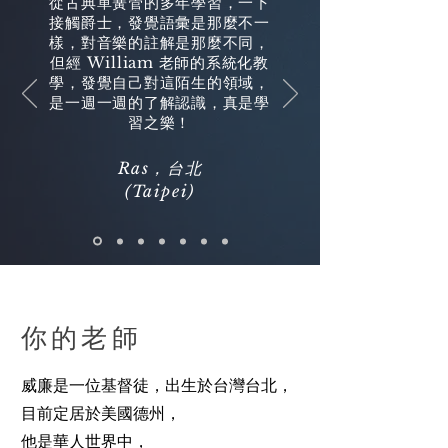
從古典單簧管的多年學習，一下
金17元/
接觸爵士，發覺語彙是那麼不一
樣，對音樂的註解是那麼不同，
人民幣110元/
但經 William 老師的系統化教
港幣130元）
學，發覺自己對這陌生的領域，
是一週一週的了解認識，真是學
直接報名
習之樂！
Ras，台北
(Taipei)
你的老師
威廉是一位基督徒，出生於台灣台北，
目前定居於美國德州，
他是華人世界中，